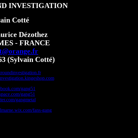
D INVESTIGATION
ain Cotté
urice Dézothez
SMES - FRANCE
tt@orange.fr
63 (Sylvain Cotté)
oundinvestigation.fr
vestigation.kingeshop.com
book.com/gang51
pace.com/gang51
itter.com/gangmetal
almarne.wix.com/fans-gang