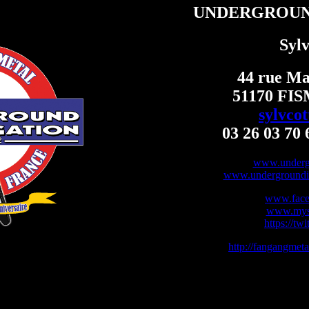
UNDERGROUN
Sylv
44 rue Ma
51170 FI
sylvco
03 26 03 70 
www.undergr
www.undergroundin
www.face
www.mys
https://tw
http://fangangmet